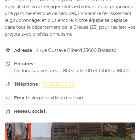
Spécialistes en aménagements extérieurs, nous proposons
une gamme étendue de services, incluant le terrassement,
le goudronnage, et plus encore. Notre équipe se déplace
dans tout le département de la Creuse (23) pour réaliser vos
En cochant cette case, vous consentez à recevoir nos propositions
projets avec professionnalisme.
commerciales à l'adresse email indiqué ci-dessus. Vous pouvez vous désinscrire
à tout moment en utilisant
le formulaire de désinscription
.
Adresse :
4 rue Gustave Gibard 23600 Boussac

INSCRIPTION
Horaires :

Du lundi au vendredi : 8h00 à 12h00 et 14h00 à 18h00
Téléphone :
06 86 26 99 93

Email :
alexponzo@hotmail.com

Réseau social :
