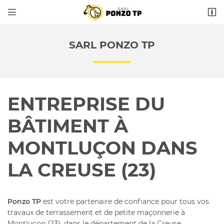


4 rue Gustave Gibard
23600 Boussac
SARL PONZO TP
06 86 26 99 93
ENTREPRISE DU
BÂTIMENT À
MONTLUÇON DANS
Adresse email de réception

LA CREUSE (23)
Recopier le code ci-contre

Ponzo TP
est votre partenaire de confiance pour tous vos
Rafraîchir le captcha

travaux de terrassement et de petite maçonnerie à
Montluçon (23), dans le département de la Creuse.