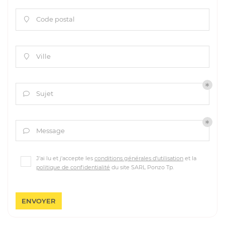
Code postal

Ville

Sujet

Message

J'ai lu et j'accepte les
conditions générales d'utilisation
et la
politique de confidentialité
du site
SARL Ponzo Tp
.
ENVOYER