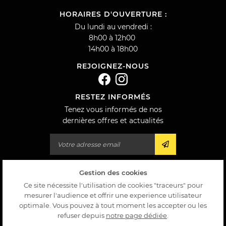
HORAIRES D'OUVERTURE :
Du lundi au vendredi :
8h00 à 12h00
14h00 à 18h00
REJOIGNEZ-NOUS
RESTEZ INFORMÉS
Tenez vous informés de nos
dernières offres et actualités
Gestion des cookies
Mentions Légales
Conditions générales d'utilisation
Ce site nécessite l'utilisation de cookies "traceurs" pour
Politique de confidentialité
mesurer l'audience et offrir une experience utilisateur
Gestion des cookies
optimale. Vous pouvez à tout moment les accepter ou les
Sitemap
refuser depuis
notre page dédiée
.
Zones d'intervention