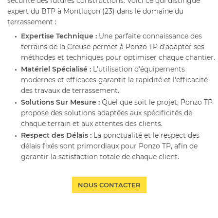
sécurité des futures constructions. Voici ce qui distingue
expert du BTP à Montluçon (23) dans le domaine du
terrassement :
 RÉALISATIONS
Expertise Technique :
Une parfaite connaissance des
terrains de la Creuse permet à Ponzo TP d'adapter ses
ACTUALITÉS
méthodes et techniques pour optimiser chaque chantier.
RESTEZ INF
Matériel Spécialisé :
L'utilisation d'équipements
modernes et efficaces garantit la rapidité et l'efficacité
AVIS
des travaux de terrassement.
INSCRIPTION NEWS
Solutions Sur Mesure :
Quel que soit le projet, Ponzo TP
CONTACT
propose des solutions adaptées aux spécificités de
chaque terrain et aux attentes des clients.
Respect des Délais :
La ponctualité et le respect des
délais fixés sont primordiaux pour Ponzo TP, afin de
garantir la satisfaction totale de chaque client.
NOUS CONTACTER