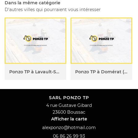
Dans la même catégorie
D'autres villes qui pourraient vous intéresser
Ponzo TP à Lavault-Sainte-Anne (23)
Ponzo TP à Domérat (23)
SARL PONZO TP
4 rue Gustave Gibard
23600 Boussac
Afficher la carte
06 86 26 99 93