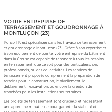
VOTRE ENTREPRISE DE
TERRASSEMENT ET GOUDRONNAGE À
MONTLUÇON (23)
Ponzo TP, est spécialisée dans les travaux de terrassement
et goudronnage à Montluçon (23). Grâce à son expertise et
à son équipement de pointe, votre entreprise du bâtiment
dans la Creuse est capable de répondre à tous les besoins
en terrassement, que ce soit pour des particuliers, des
professionnels, ou des collectivités. Les services de
terrassement proposés comprennent la préparation de
ACCUEIL
terrains pour la construction, le nivellement, le
déblaiement, l'excavation, ou encore la création de
UNE QUESTI
tranchées pour les installations souterraines.
ENT – GOUDRONNAGE
Les projets de terrassement sont cruciaux et nécessitent
une approche minutieuse pour garantir la stabilité et la
06 86 26 99 
TE MAÇONNERIE