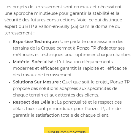
06 86 26 99 
TE MAÇONNERIE
Les projets de terrassement sont cruciaux et nécessitent
une approche minutieuse pour garantir la stabilité et la
sécurité des futures constructions. Voici ce qui distingue
 RÉALISATIONS
expert du BTP à Vallon-en-Sully (23) dans le domaine du
terrassement :
Expertise Technique :
Une parfaite connaissance des
ACTUALITÉS
terrains de la Creuse permet à Ponzo TP d'adapter ses
RESTEZ INF
méthodes et techniques pour optimiser chaque chantier.
AVIS
Matériel Spécialisé :
L'utilisation d'équipements
INSCRIPTION NEWS
modernes et efficaces garantit la rapidité et l'efficacité
des travaux de terrassement.
CONTACT
Solutions Sur Mesure :
Quel que soit le projet, Ponzo TP
propose des solutions adaptées aux spécificités de
chaque terrain et aux attentes des clients.
Respect des Délais :
La ponctualité et le respect des
délais fixés sont primordiaux pour Ponzo TP, afin de
garantir la satisfaction totale de chaque client.
NOUS CONTACTER