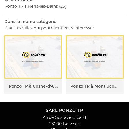
Ville suivante
Ponzo TP à Néris-les-Bains (23)
Dans la même catégorie
D'autres villes qui pourraient vous intéresser
Ponzo TP à Cosne-d'Allier (23)
Ponzo TP à Montluçon (23)
SARL PONZO TP
4 rue Gustave Gibard
23600 Boussac