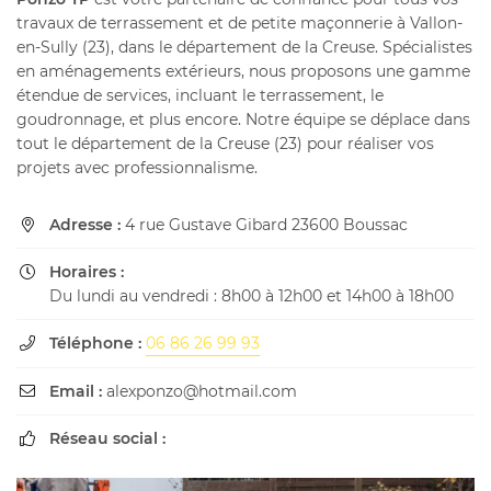
travaux de terrassement et de petite maçonnerie à Vallon-
en-Sully (23), dans le département de la Creuse. Spécialistes
en aménagements extérieurs, nous proposons une gamme
étendue de services, incluant le terrassement, le
En cochant cette case, vous consentez à recevoir nos propositions
goudronnage, et plus encore. Notre équipe se déplace dans
commerciales à l'adresse email indiqué ci-dessus. Vous pouvez vous désinscrire
à tout moment en utilisant
le formulaire de désinscription
.
tout le département de la Creuse (23) pour réaliser vos
projets avec professionnalisme.
INSCRIPTION
Adresse :
4 rue Gustave Gibard 23600 Boussac

Horaires :

Du lundi au vendredi : 8h00 à 12h00 et 14h00 à 18h00
Téléphone :
06 86 26 99 93

Email :
alexponzo@hotmail.com

Réseau social :
