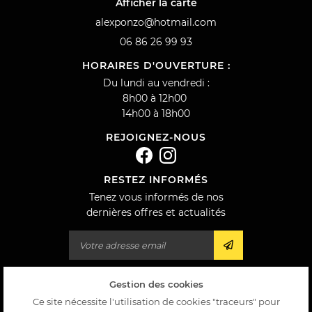
Afficher la carte
06 86 26 99 93
HORAIRES D'OUVERTURE :
Du lundi au vendredi :
8h00 à 12h00
14h00 à 18h00
REJOIGNEZ-NOUS
RESTEZ INFORMÉS
Tenez vous informés de nos
dernières offres et actualités
Gestion des cookies
Mentions Légales
Conditions générales d'utilisation
Ce site nécessite l'utilisation de cookies "traceurs" pour