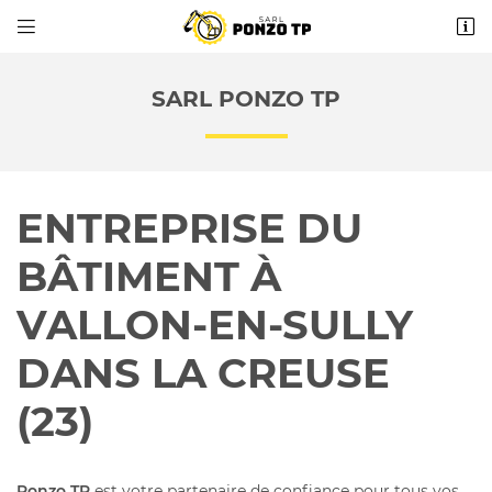


4 rue Gustave Gibard
23600 Boussac
SARL PONZO TP
06 86 26 99 93
ENTREPRISE DU
BÂTIMENT À
VALLON-EN-SULLY
Adresse email de réception

DANS LA CREUSE
Recopier le code ci-contre
(23)

Rafraîchir le captcha

Ponzo TP
est votre partenaire de confiance pour tous vos