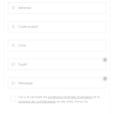
Adresse

Code postal

Ville

Sujet

Message

J'ai lu et j'accepte les
conditions générales d'utilisation
et la
politique de confidentialité
du site
SARL Ponzo Tp
.