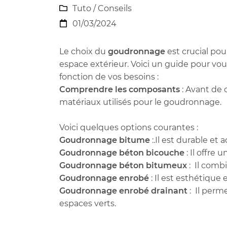
Recopier le code ci-

Tuto / Conseils

contre
01/03/2024

Rafraîchir le captcha

Le choix du
goudronnage
est crucial pou
En cochant cette case, vous consentez à recevoir nos propositions c
espace extérieur. Voici un guide pour vo
à l'adresse email indiqué ci-dessus. Vous pouvez vous désinscrire à 
en utilisant
le formulaire de désinscription
.
fonction de vos besoins :
Comprendre les composants
: Avant de c
INSCRIPTION
matériaux utilisés pour le goudronnage.
Voici quelques options courantes :
Goudronnage bitume
:.Il est durable et 
Goudronnage béton bicouche
: Il offre 
Goudronnage béton bitumeux
: Il comb
Goudronnage enrobé
: Il est esthétique
Goudronnage enrobé drainant
: Il perme
espaces verts.