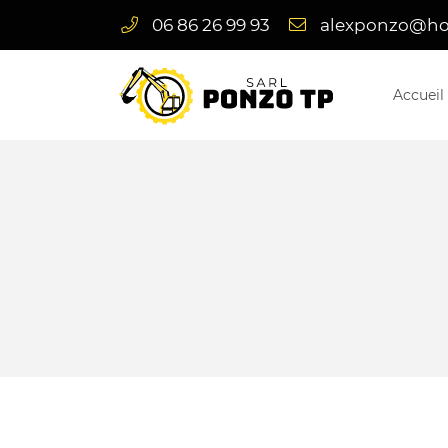
06 86 26 99 93
4 rue Gustave Gibard
23600 Boussac
Accueil
06 86 26 99 93
Adresse email de réception
