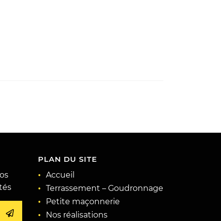
PLAN DU SITE
os
Accueil
ités
Terrassement – Goudronnage
Petite maçonnerie
Nos réalisations