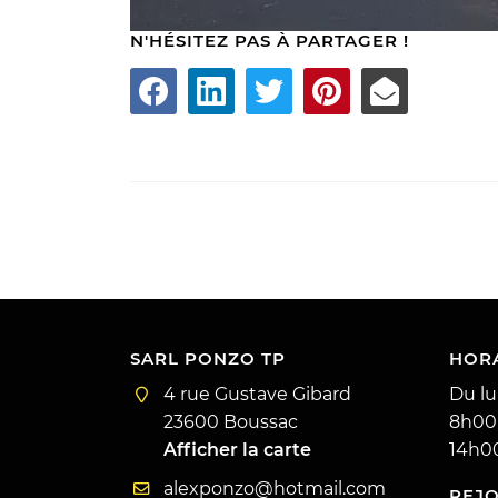
N'HÉSITEZ PAS À PARTAGER !
SARL PONZO TP
HORA
4 rue Gustave Gibard
Du lu
23600 Boussac
8h00
Afficher la carte
14h0
REJ